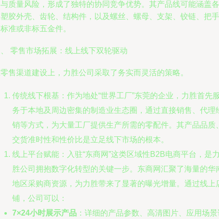
本与质量风险，形成了独特的协同竞争优势。其产品线可能涵盖
类塑胶外壳、齿轮、结构件，以及螺丝、螺母、支架、铰链、把
等标准或非标五金件。
二、 零售市场拓展：线上线下双轮驱动
在零售渠道建设上，力胜公司采取了务实而灵活的策略。
传统线下根基：作为地处“世界工厂”东莞的企业，力胜首先
务于本地及周边密集的制造业生态圈，通过直接销售、代理
销等方式，为大量工厂提供生产所需的零配件。其产品品质
交货准时性和性价比是立足线下市场的根本。
线上平台赋能：入驻“东商网”这类区域性B2B电商平台，是
胜公司拥抱数字化转型的关键一步。东商网汇聚了海量的华
地区采购商资源，为力胜带来了显著的曝光增量。通过线上
铺，公司可以：
7×24小时展示产品
：详细的产品参数、高清图片、应用场景